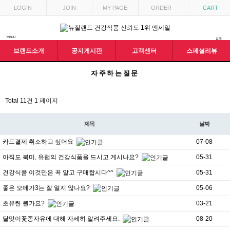
목록
LOGIN
JOIN
MY PAGE
ORDER
CART
MENU
검색
브랜드소개
공지게시판
고객센터
스페셜리뷰
자주하는질문
Total 11건
1 페이지
제목
날짜
카드결제 취소하고 싶어요
07-08
아직도 북미, 유럽의 건강식품을 드시고 계시나요?
05-31
건강식품 이것만은 꼭 알고 구매합시다^^
05-31
좋은 오메가3는 잘 얼지 않나요?
05-06
초유란 뭔가요?
03-21
달맞이꽃종자유에 대해 자세히 알려주세요.
08-20