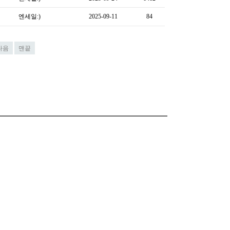
엔세일:)
2025-09-11
84
다음
맨끝