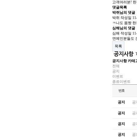
고객여러분! 한
댓글목록
박쥐님의 댓글
박쥐
작성일
11
ㅋ나도 몸짱 
심해님의 댓글
심해
작성일
11
연예인분들도 건
목록
공지사항
공지사항 카테
전체
공지
이벤트
종료이벤트
번호
공지
공
공지
공
공지
공
공지
공