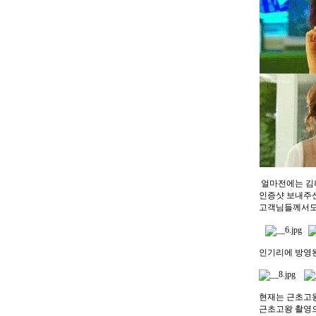
얼마전에는 김혜
인증샷 보내주신
고객님들께서도 
인기리에 방영된
현재는 근초고왕
근초고왕 촬영