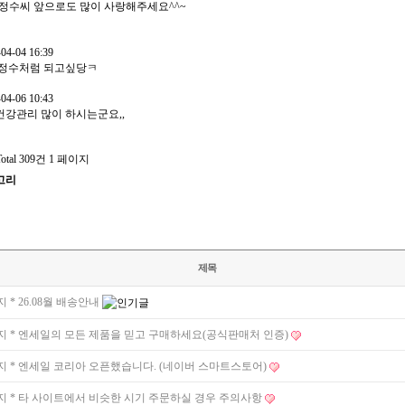
정수씨 앞으로도 많이 사랑해주세요^^~
-04-04 16:39
한정수처럼 되고싶당ㅋ
-04-06 10:43
강관리 많이 하시는군요,,
Total 309건
1 페이지
고리
제목
지
* 26.08월 배송안내
지
* 엔세일의 모든 제품을 믿고 구매하세요(공식판매처 인증)
지
* 엔세일 코리아 오픈했습니다. (네이버 스마트스토어)
지
* 타 사이트에서 비슷한 시기 주문하실 경우 주의사항