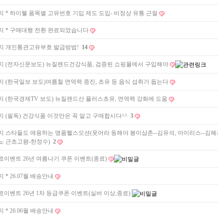
지
* 하이웰 품목별 고유번호 기입 제도 도입- 비정상 유통 근절
지
* 구매대행 전환 완료되었습니다
지
개인통관고유부호 발급방법!
14
지
(전자신문보도) 뉴질랜드건강식품, 검증된 쇼핑몰에서 구입해야
지
(한국일보 보도)여름철 면역력 증진, 초유 등 음식 섭취가 돕는다
지
(한국경제TV 보도) 뉴질랜드산 플러스초유, 면역력 강화에 도움
지
(필독) 건강식품 이것만은 꼭 알고 구매합시다^^
3
지
스타들도 애용하는 명품헬스오션(웃어라 동해야 봉이삼촌--김유석, 아이리스--김혜
노 근초고왕-한정수)
2
료이벤트
26년 여름나기 쿠폰 이벤트(종료)
지
* 26.07월 배송안내
료이벤트
26년 1차 등급쿠폰 이벤트(실버 이상,종료)
지
* 26.06월 배송안내