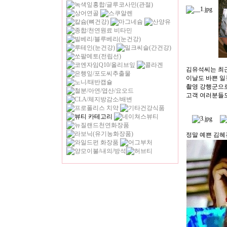
김유석씨는 최근
이날도 바쁜 일
촬영 강행군으로
고객 여러분들도
정말 예쁜 김혜