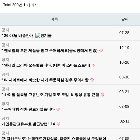
Total 309건
1 페이지
제목
날짜
공지
07-28
* 26.08월 배송안내
공지
12-19
* 엔세일의 모든 제품을 믿고 구매하세요(공식판매처 인증)
공지
10-26
* 엔세일 코리아 오픈했습니다. (네이버 스마트스토어)
공지
08-30
* 타 사이트에서 비슷한 시기 주문하실 경우 주의사항
공지
03-21
* 하이웰 품목별 고유번호 기입 제도 도입- 비정상 유통 근절
공지
07-08
* 구매대행 전환 완료되었습니다
공지
02-11
개인통관고유부호 발급방법!
14
공지
(전자신문보도) 뉴질랜드건강식품, 검증된 쇼핑몰에서 구입해야
07-05