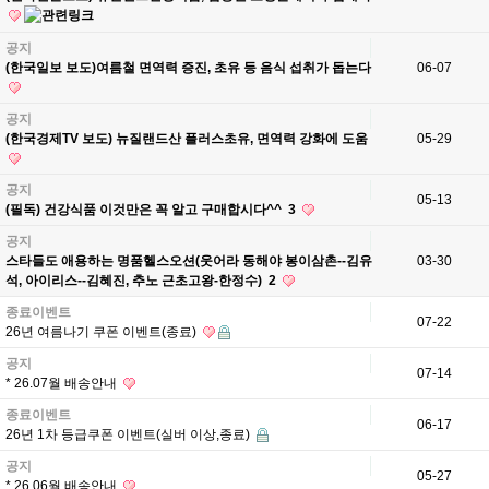
공지
(한국일보 보도)여름철 면역력 증진, 초유 등 음식 섭취가 돕는다
06-07
공지
(한국경제TV 보도) 뉴질랜드산 플러스초유, 면역력 강화에 도움
05-29
공지
05-13
(필독) 건강식품 이것만은 꼭 알고 구매합시다^^
3
공지
스타들도 애용하는 명품헬스오션(웃어라 동해야 봉이삼촌--김유
03-30
석, 아이리스--김혜진, 추노 근초고왕-한정수)
2
종료이벤트
07-22
26년 여름나기 쿠폰 이벤트(종료)
공지
07-14
* 26.07월 배송안내
종료이벤트
06-17
26년 1차 등급쿠폰 이벤트(실버 이상,종료)
공지
05-27
* 26.06월 배송안내