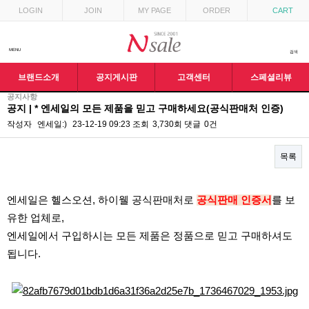
목록
LOGIN
JOIN
MY PAGE
ORDER
CART
MENU
검색
브랜드소개
공지게시판
고객센터
스페셜리뷰
공지사항
공지 | * 엔세일의 모든 제품을 믿고 구매하세요(공식판매처 인증)
작성자
엔세일:)
23-12-19 09:23
조회
3,730회
댓글
0건
목록
본문
​엔세일은 헬스오션, 하이웰 공식판매처로
공식판매 인증서
를 보
유한 업체로,
엔세일에서 구입하시는 모든 제품은 정품으로 믿고 구매하셔도
됩니다.